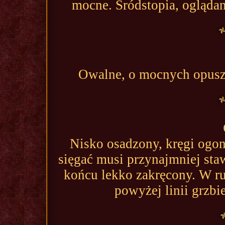
mocne. Śródstopia, oglądan
Owalne, o mocnych opuszk
Nisko osadzony, kręgi ogo
sięgać musi przynajmniej st
końcu lekko zakręcony. W r
powyżej linii grzbi