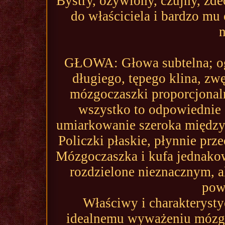
Bystry, ożywiony, czujny, zd
do właściciela i bardzo mu
GŁOWA: Głowa subtelna; ogl
długiego, tępego klina, zw
mózgoczaszki proporcjonalna
wszystko to odpowiednie 
umiarkowanie szeroka między
Policzki płaskie, płynnie pr
Mózgoczaszka i kufa jednakowe
rozdzielone nieznacznym, 
pow
Właściwy i charakterysty
idealnemu wyważeniu mózgoc