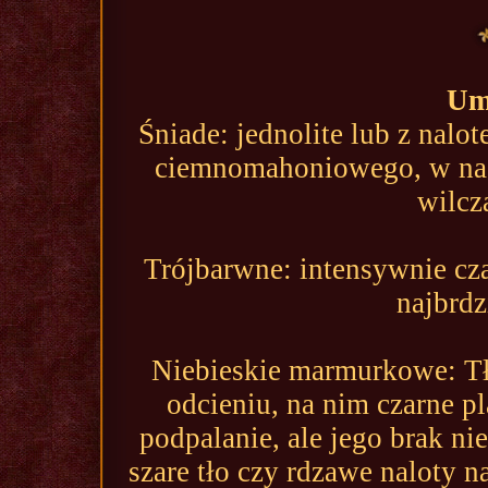
Um
Śniade: jednolite lub z nalo
ciemnomahoniowego, w nas
wilcza
Trójbarwne: intensywnie cz
najbrdz
Niebieskie marmurkowe: Tł
odcieniu, na nim czarne p
podpalanie, ale jego brak ni
szare tło czy rdzawe naloty