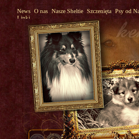
News
O nas
Nasze Sheltie
Szczenięta
Psy od N
Linki