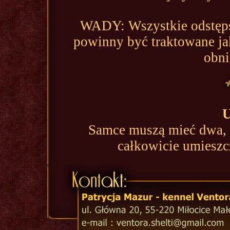
WADY: Wszystkie odstęps
powinny być traktowane j
obni
Samce muszą mieć dwa, 
całkowicie umies