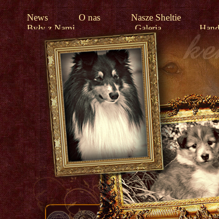
News
O nas
Nasze Sheltie
Były z Nami
Galeria
Hand
Linki