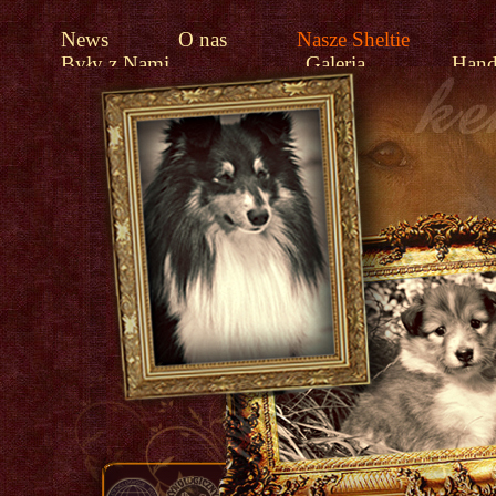
News
O nas
Nasze Sheltie
Były z Nami
Galeria
Hand
Linki