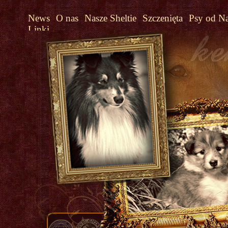
News
O nas
Nasze Sheltie
Szczenięta
Psy od N
Linki