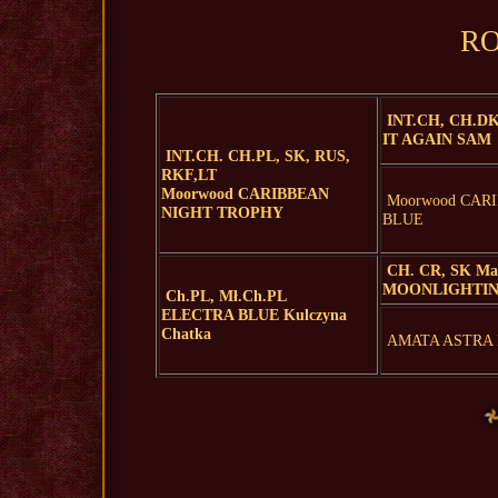
RO
INT.CH, CH.DK
IT AGAIN SAM
INT.CH. CH.PL, SK, RUS,
RKF,LT
Moorwood CARIBBEAN
Moorwood CAR
NIGHT TROPHY
BLUE
CH. CR, SK Mal
MOONLIGHTI
Ch.PL, Mł.Ch.PL
ELECTRA BLUE Kulczyna
Chatka
AMATA ASTRA Ku