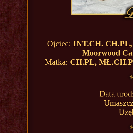
Ojciec:
INT.CH. CH.PL, 
Moorwood Car
Matka:
CH.PL, MŁ.CH.PL
Data urod
Umaszcze
Uzę