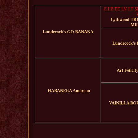
C.I.B EE LV LT 
Lythwood TR
MI
Lundecock’s GO BANANA
Lundecock’
Art Felic
HABANERA Amoreno
VAINILLA B