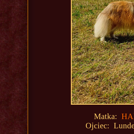
Matka:
HA
Ojciec: Lun