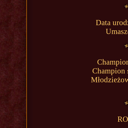
Data urod
Umaszc
Champion 
Champion s
Młodzieżow
RO