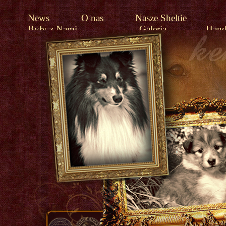
News
O nas
Nasze Sheltie
Były z Nami
Galeria
Hand
Linki