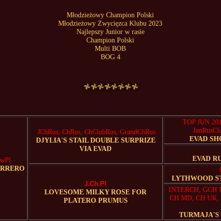
Młodzieżowy Champion Polski
Młodzieżowy Zwycięzca Klubu 2023
Najlepszy Junior w rasie
Champion Polski
Multi BOB
BOG 4
TOP JUN 20
JunRusCl
JChRus, ChRus, ChClubRus, GrandChRus
EVAD SH
DJYLIA'S STAIL DOUBLE SURPRIZE
VIA EVAD
EVAD R
ZwPl
ERRERO
LYTHWOOD S
J
.Ch.Pl
INTERCH, GCH 
LOVESOME MILKY ROSE FOR
CH MD, CH UK,
PLATERO PRUMUS
TURMAJA'S