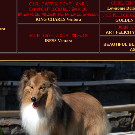
CH.SE, CH.P
C.I.B., J.WW'16,
J
.Ch.Pl
., Ch.Pl.,
Lovesome DU
Grand
Ch.Pl.J.
Ch.Hu
, J.Zw.Kl'16,
Mł.Zw.Pl.'16,
Mł.Z
w.Kl.Hu
, Mł.Zw.Eu.Śr-Wsch.
J.CH.PL, J.CH.C
KING CHARLS Ventora
GOLDEN 
JChPl, C
ora
ART FELICITY
C.I.B., Ch.Pl.,
J.C
h.Pl
,
Mł.Zw.Pl
.
INESS Ventora
BEAUTIFUL B
A