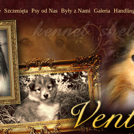
e
Szczenięta
Psy od Nas
Były z Nami
Galeria
Handlin