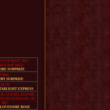
10 TOP MALE 2011
ubCh RusClubCh
ORE SURPRIZE
ChRus
UBY SURPRIZE
GB CH
TARLIGHT EXPRESS
UK, GCH RO, GCH MD,
 CH RO,SUPER-GR. CH
MD
 LOVESOME ROSE