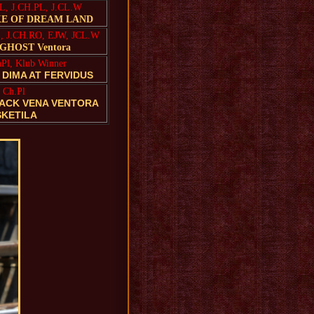
L, J.CH.PL, J.CL.W
KE OF DREAM LAND
Z, J.CH.RO, EJW, JCL.W
GHOST Ventora
hPl, Klub Winner
 DIMA AT FERVIDUS
Ch.Pl
LACK VENA VENTORA
SKETILA