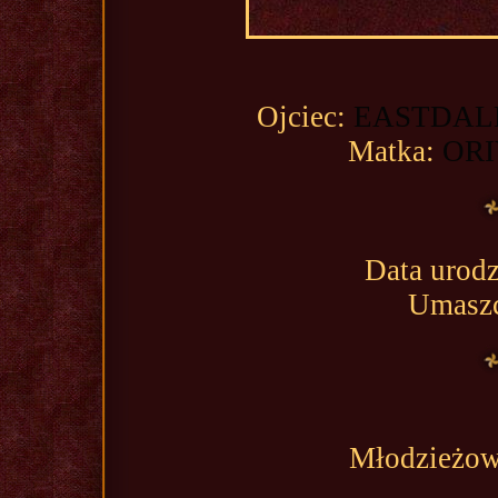
Ojciec:
EASTDAL
Matka:
OR
Data urod
Umaszc
Młodzieżow