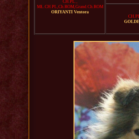
CH.PL.,
MŁ.CH.PL,Ch.ROM,Grand.Ch.ROM
ORIYANTI Ventora
CH.P
GOLDEN