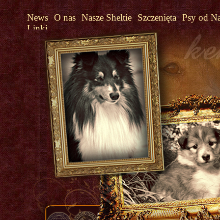
News
O nas
Nasze Sheltie
Szczenięta
Psy od N
Linki