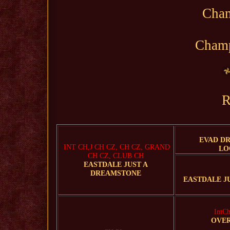
Cham
Cham
R
EVAD D
INT CH,J CH CZ, CH CZ, GRAND
LO
CH CZ, CLUB CH
EASTDALE JUST A
DREAMSTONE
EASTDALE J
IntCh
OVE